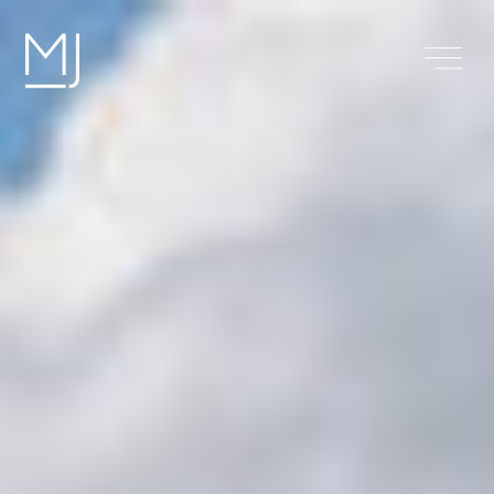
Île
Maurice
Investir
S’installer
S’évader
À propos
Contact
Blog