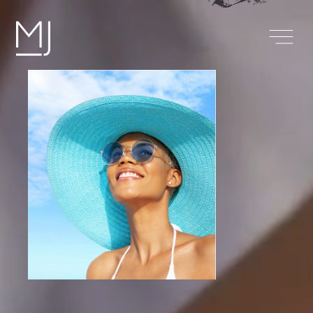
Île
Maurice
Investir
S’installer
S’évader
À propos
Contact
Blog