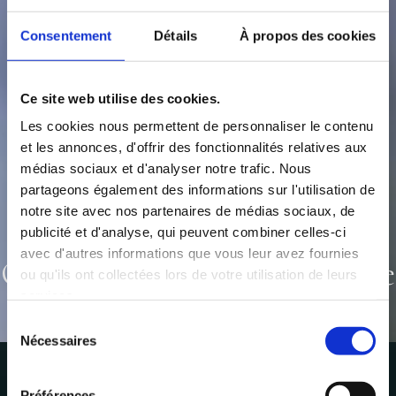
Consentement
Détails
À propos des cookies
Ce site web utilise des cookies.
Les cookies nous permettent de personnaliser le contenu
et les annonces, d'offrir des fonctionnalités relatives aux
médias sociaux et d'analyser notre trafic. Nous
partageons également des informations sur l'utilisation de
notre site avec nos partenaires de médias sociaux, de
publicité et d'analyse, qui peuvent combiner celles-ci
avec d'autres informations que vous leur avez fournies
Offrez-vous les plaisirs d'une
ou qu'ils ont collectées lors de votre utilisation de leurs
vie
services.
Sélection
Nécessaires
du
consentement
Préférences