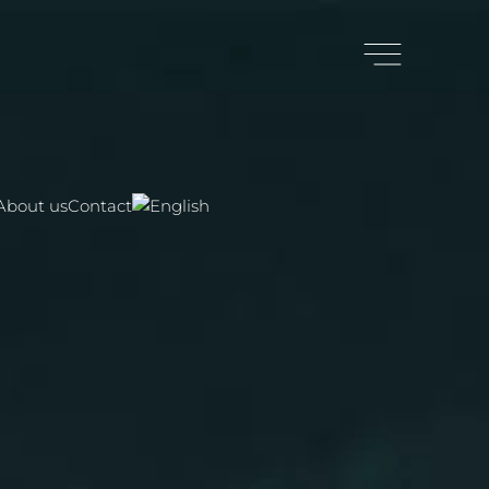
About us
Contact
 us
Buying a villa
Rent a villa
Contact