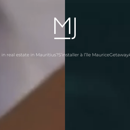
in real estate in Mauritius?
S’installer à l’île Maurice
Getaway
tate in Mauritius?
S’installer à l’île Maurice
Getaway
Blog
About