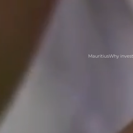
Mauritius
Why invest 
MENU
Mauritius
Why invest in real es