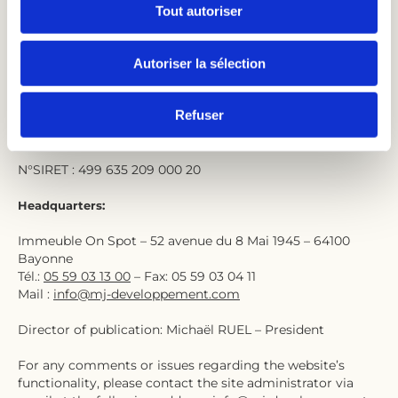
Tout autoriser
editor
Autoriser la sélection
Website
Refuser
MJ DÉVELOPPEMENT
N°SIRET : 499 635 209 000 20
Headquarters:
Immeuble On Spot – 52 avenue du 8 Mai 1945 – 64100
Bayonne
Tél.:
05 59 03 13 00
– Fax: 05 59 03 04 11
Mail :
info@mj-developpement.com
Director of publication: Michaël RUEL – President
For any comments or issues regarding the website’s
functionality, please contact the site administrator via