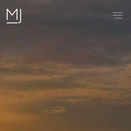
Mauritius
Why invest in real estate in
Mauritius?
S’installer à l’île Maurice
Getaway
About us
Contact