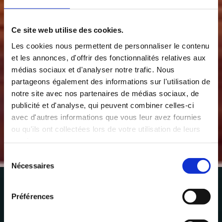
Ce site web utilise des cookies.
Les cookies nous permettent de personnaliser le contenu
et les annonces, d'offrir des fonctionnalités relatives aux
médias sociaux et d'analyser notre trafic. Nous
partageons également des informations sur l'utilisation de
notre site avec nos partenaires de médias sociaux, de
publicité et d'analyse, qui peuvent combiner celles-ci
avec d'autres informations que vous leur avez fournies
ou qu'ils ont collectées lors de votre utilisation de leurs
services.
Vacances à l'île Maurice :
Sélection
Nécessaires
du
préparer le séjour
consentement
Préférences
idéal