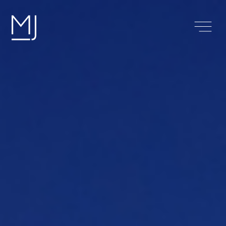
Île
Maurice
Investir
S’installer
S’évader
À propos
Contact
Blog