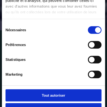
publicité et d'analyse, qui peuvent combiner celles-ci
avec d'autres informations que vous leur avez fournies
ou qu'ils ont collectées lors de votre utilisation de leurs
services.
Our Expertise –
Sélection
Property
Nécessaires
du
Development,
consentement
Construction and
Préférences
Rental Management:
End-to-End Support
Statistiques
Marketing
Tout autoriser