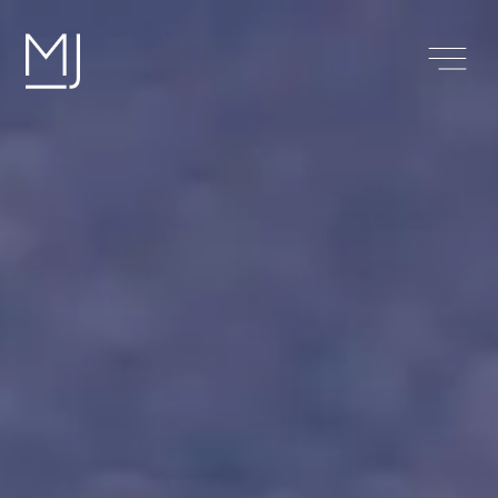
Mauritius
Why invest in real estate in
Mauritius?
S’installer à l’île Maurice
Getaway
About us
Contact