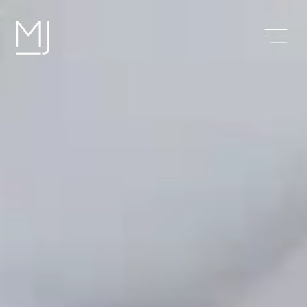
Mauritius
Why invest in real estate in
Mauritius?
S’installer à l’île Maurice
Getaway
About us
Contact